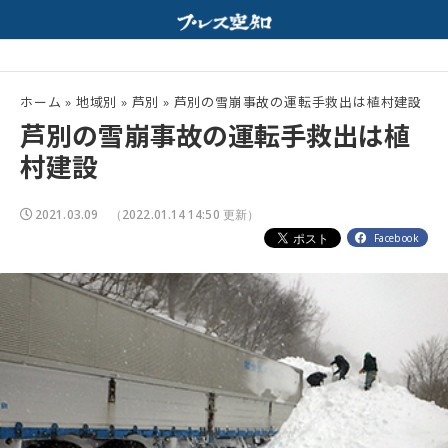
モンと特製みそスープが相性抜群！
夏の高校野球開幕！
配信中
ホーム
»
地域別
»
芦別
»
芦別の雪崩事故の運転手救出は植村建設
芦別の雪崩事故の運転手救出は植
村建設
2021.03.09
（2022.01.14 14:50 更新）
Facebook