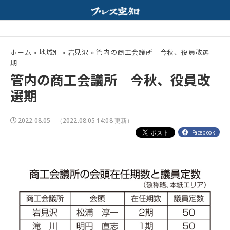
紀行｜ホルモンと特製みそスープが相性抜群！
夏の高校野球開幕！
配信中
ホーム
»
地域別
»
岩見沢
»
管内の商工会議所 今秋、役員改選
期
管内の商工会議所 今秋、役員改
選期
2022.08.05
（2022.08.05 14:08 更新）
Facebook