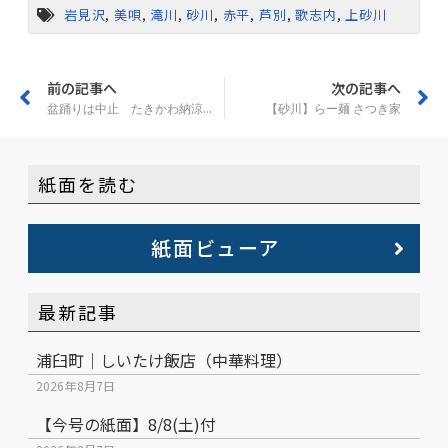
岩見沢
,
美唄
,
滝川
,
砂川
,
赤平
,
芦別
,
歌志内
,
上砂川
前の記事へ
次の記事へ
盆踊りは中止 たきかわ納涼盆踊り花火大会
【砂川】らー麺 さつき家
紙面を読む
紙面ビューア
最新記事
浦臼町｜しいたけ飯店（中華料理）
2026年8月7日
【今号の紙面】8/8(土)付