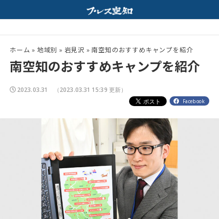
行｜ホルモンと特製みそスープが相性抜群！
夏の高校野球開幕！
配信中
ホーム
»
地域別
»
岩見沢
»
南空知のおすすめキャンプを紹介
南空知のおすすめキャンプを紹介
2023.03.31
（2023.03.31 15:39 更新）
Facebook