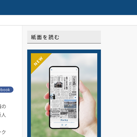
Web限定配信の連載や記事はこちら
配信中
紙面を読む
NEW
ebook
職の
新人
ンク