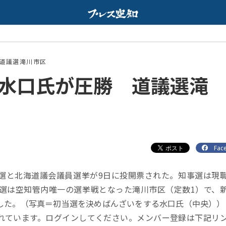
！
道議選滝川市区
水口氏が圧勝 道議選滝
Fac
と北海道議会議員選挙が9日に投開票された。知事選は現
議選は空知管内唯一の選挙戦となった滝川市区（定数1）で、
選した。（写真＝初当選を決めばんざいをする水口氏（中央））
れています。ログインしてください。メンバー登録は下記リ