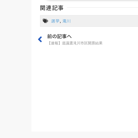
関連記事
選挙
,
滝川
前の記事へ
【速報】道議選滝川市区開票結果