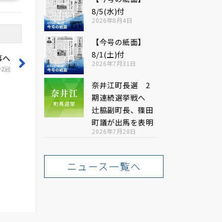
8/5(水)付
2026年8月4日
【今号の紙面】
8/1(土)付
事へ
2026年7月31日
2冠
奈井江町長選 2
期連続選挙戦へ
辻脇副町長、篠田
町議が出馬を表明
2026年7月28日
ニュース一覧へ