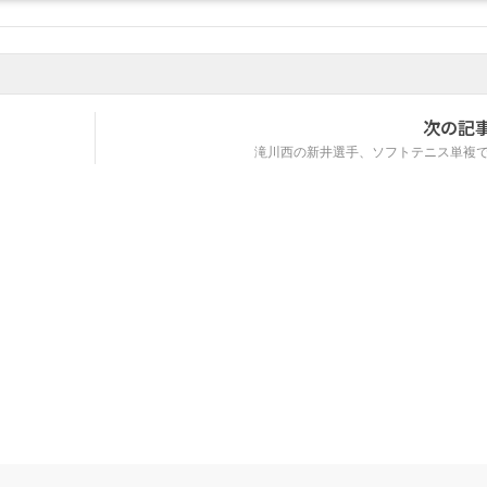
次の記
滝川西の新井選手、ソフトテニス単複で