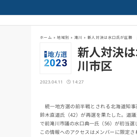
ンと特製みそスープが相性抜群！
夏の高校野球開幕
配信中
ホーム
»
地域別
»
滝川
»
新人対決は水口氏が圧勝 
新人対決は
川市区
2023.04.11
14:27
統一地方選の前半戦とされる北海道知事選
鈴木直道氏（42）が再選を果たした。道
で前滝川市議の水口典一氏（56）が初当
この情報へのアクセスはメンバーに限定さ