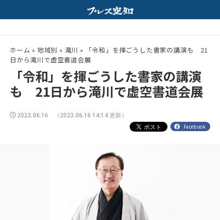
ホルモンと特製みそスープが相性抜群！
夏の高校野球開幕！
配信中
ホーム
»
地域別
»
滝川
»
「令和」を揮ごうした書家の講演も 21
日から滝川で虚空書道会展
「令和」を揮ごうした書家の講演
も 21日から滝川で虚空書道会展
2023.06.16
（2023.06.16 14:14 更新）
Facebook