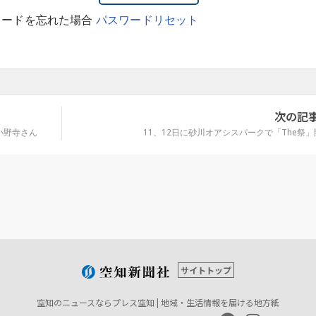
ワードを忘れた場合
パスワードリセット
次の記
小野寺さん
11、12日に砂川オアシスパークで「The祭
サイトトップ
空知のニュースならプレス空知 | 地域・生活情報を届ける地方紙