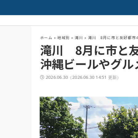
夏の高校野球開幕！
配信中
ホーム
»
地域別
»
滝川
»
滝川 8月に市と友好都市
滝川 8月に市と
沖縄ビールやグル
2026.06.30
（2026.06.30 14:51 更新）