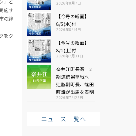
ン」と
2026年8月7日
実施す
【今号の紙面】
市の絆
8/5(水)付
2026年8月4日
クをク
【今号の紙面】
8/1(土)付
2026年7月31日
奈井江町長選 2
期連続選挙戦へ
辻脇副町長、篠田
町議が出馬を表明
2026年7月28日
ニュース一覧へ