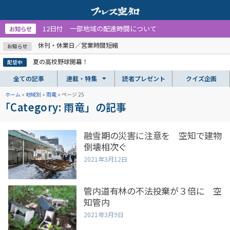
12日付 一部地域の配達時間について
お知らせ
休刊・休業日／営業時間短縮
お知らせ
夏の高校野球開幕！
配信中
全ての記事
連載・特集
読者プレゼント
クイズ企画
ホーム
»
地域別
»
雨竜
»
ページ 25
「Category: 雨竜」の記事
融雪期の災害に注意を 空知で建物
倒壊相次ぐ
2021年3月12日
管内道有林の不法投棄が３倍に 空
知管内
2021年3月9日