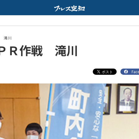
We
配信中
 滝川
ＰＲ作戦 滝川
Fac