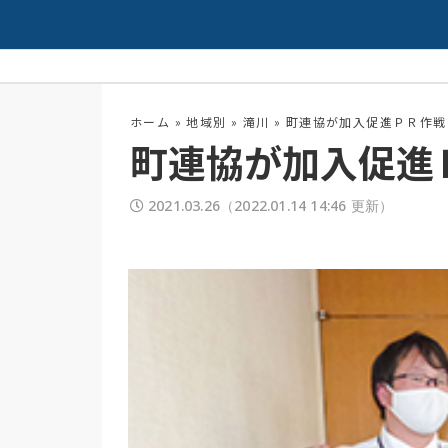
夏の高校野球開幕！
配信中
ホーム
»
地域別
»
滝川
»
町連協が加入促進ＰＲ作戦
町連協が加入促進
2021.03.26
（2022.01.14 14:46 更新）