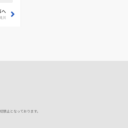
事へ
滝川
切禁止となっております。