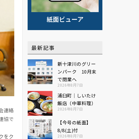
紙面ビューア
最新記事
新十津川のグリー
ンパーク 10月末
で閉業へ
2026年8月7日
浦臼町｜しいたけ
飯店（中華料理）
2026年8月7日
会連絡
連協で
【今号の紙面】
8/8(土)付
クをク
2026年8月7日