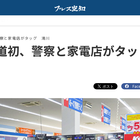
Web限定
配信中
察と家電店がタッグ 滝川
道初、警察と家電店がタッ
Fac