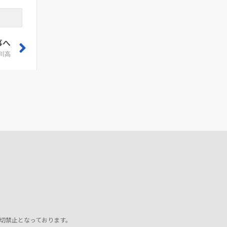
事へ
川高
切禁止となっております。