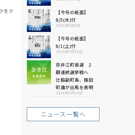
クをク
【今号の紙面】
8/5(水)付
2026年8月4日
【今号の紙面】
8/1(土)付
2026年7月31日
奈井江町長選 2
期連続選挙戦へ
辻脇副町長、篠田
町議が出馬を表明
2026年7月28日
ニュース一覧へ