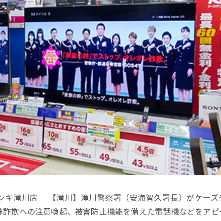
ンキ滝川店 【滝川】滝川警察署（安海智久署長）がケーズ
殊詐欺への注意喚起、被害防止機能を備えた電話機などをアピ