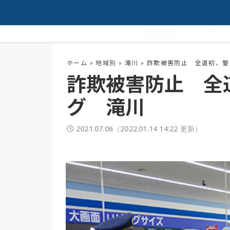
夏の高校野球開幕！
配信中
ホーム
»
地域別
»
滝川
»
詐欺被害防止 全道初、警
詐欺被害防止 全
グ 滝川
2021.07.06
（2022.01.14 14:22 更新）