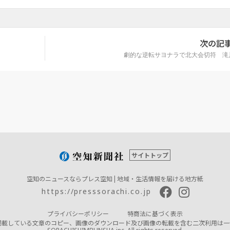
次の記
劇的な逆転サヨナラで北大会切符 滝
サイトトップ
空知のニュースならプレス空知 | 地域・生活情報を届ける地方紙
https://presssorachi.co.jp
プライバシーポリシー
特商法に基づく表示
掲載している文章のコピー、画像のダウンロード及び画像の転載を含む二次利用は一