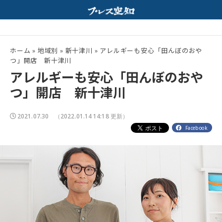
ルモンと特製みそスープが相性抜群！
夏の高校野球開幕！
配信中
ホーム
»
地域別
»
新十津川
»
アレルギーも安心「田んぼのおや
つ」開店 新十津川
アレルギーも安心「田んぼのおや
つ」開店 新十津川
2021.07.30
（2022.01.14 14:18 更新）
Facebook