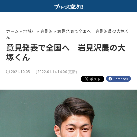
製みそスープが相性抜群！
夏の高校野球開幕！
配信中
ホーム
»
地域別
»
岩見沢
»
意見発表で全国へ 岩見沢農の大塚く
ん
意見発表で全国へ 岩見沢農の大
塚くん
2021.10.05
（2022.01.14 14:00 更新）
Facebook