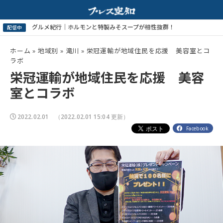
紀行｜ホルモンと特製みそスープが相性抜群！
夏の高校野球開幕！
配信中
ホーム
»
地域別
»
滝川
»
栄冠運輸が地域住民を応援 美容室とコ
ラボ
栄冠運輸が地域住民を応援 美容
室とコラボ
2022.02.01
（2022.02.01 15:04 更新）
Facebook