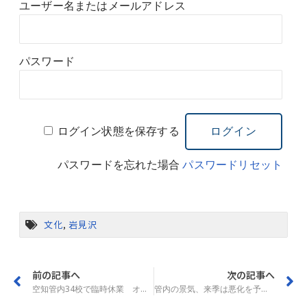
ユーザー名またはメールアドレス
パスワード
ログイン状態を保存する
パスワードを忘れた場合
パスワードリセット
文化
,
岩見沢
前の記事へ
次の記事へ
空知管内34校で臨時休業 オミクロン株が猛威
管内の景気、来季は悪化を予想 空知、北門信金が調査