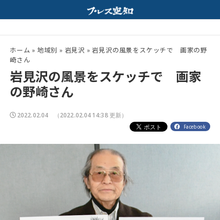
ルモンと特製みそスープが相性抜群！
夏の高校野球開幕！
配信中
ホーム
»
地域別
»
岩見沢
»
岩見沢の風景をスケッチで 画家の野
崎さん
岩見沢の風景をスケッチで 画家
の野崎さん
2022.02.04
（2022.02.04 14:38 更新）
Facebook