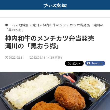
紀行｜ホルモンと特製みそスープが相性抜群！
夏の高校野球開幕！
配信中
ホーム
»
地域別
»
滝川
»
神内和牛のメンチカツ弁当発売 滝川の
「黒おう郷」
神内和牛のメンチカツ弁当発売
滝川の「黒おう郷」
2022.02.11
（2022.02.11 14:29 更新）
Facebook