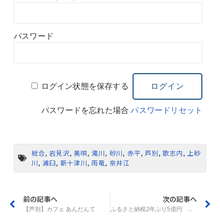
パスワード
ログイン状態を保存する
パスワードを忘れた場合
パスワードリセット
総合
,
岩見沢
,
美唄
,
滝川
,
砂川
,
赤平
,
芦別
,
歌志内
,
上砂
川
,
浦臼
,
新十津川
,
雨竜
,
奈井江
前の記事へ
次の記事へ
【芦別】カフェ あんだんて
ふるさと納税2年ぶり5億円 芦別市