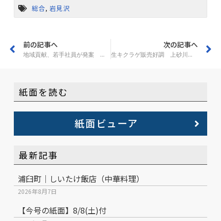
総合
,
岩見沢
前の記事へ
次の記事へ
地域貢献、若手社員が発案 滝川の田端本堂
生キクラゲ販売好調 上砂川の「それいゆ」
紙面を読む
紙面ビューア
最新記事
浦臼町｜しいたけ飯店（中華料理）
2026年8月7日
【今号の紙面】8/8(土)付