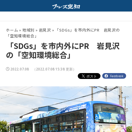
行｜ホルモンと特製みそスープが相性抜群！
夏の高校野球開幕！
配信中
ホーム
»
地域別
»
岩見沢
»
「SDGs」を市内外にPR 岩見沢の
「空知環境総合」
「SDGs」を市内外にPR 岩見沢
の「空知環境総合」
2022.07.08
（2022.07.08 15:38 更新）
Facebook