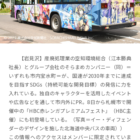
【岩見沢】産廃処理業の空知環境総合（江本勝典
社長）とグループ会社のそらまめカンパニー（同）＝
いずれも市内宝水町＝が、国連が2030年までに達成
を目指すSDGs（持続可能な開発目標）の発信に力を
入れている。独自のキャラクターを活用したイベント
や広告などを通して市内外にPR。8日から札幌市で開
催中の「HBC赤レンガプレミアムフェスト」（HBC主
催）にも初登場している。（写真＝イー・ディフェン
ダーのデザインを施した北海道中央バスの車両））
この情報へのアクセスはメンバーに限定されていま