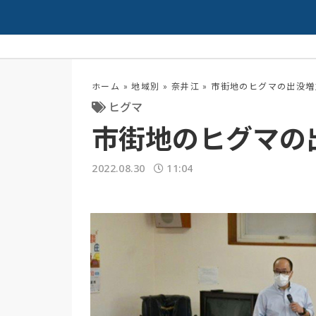
夏の高校野球開幕！
配信中
ホーム
»
地域別
»
奈井江
»
市街地のヒグマの出没増
ヒグマ
市街地のヒグマの
2022.08.30
11:04