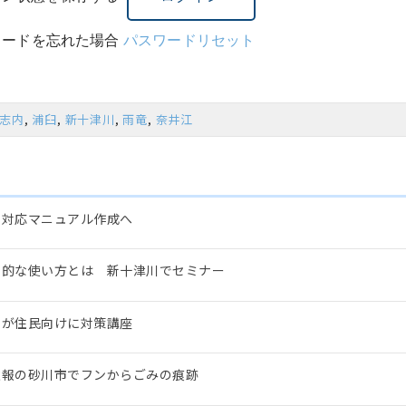
ワードを忘れた場合
パスワードリセット
志内
,
浦臼
,
新十津川
,
雨竜
,
奈井江
の対応マニュアル作成へ
果的な使い方とは 新十津川でセミナー
市が住民向けに対策講座
意報の砂川市でフンからごみの痕跡