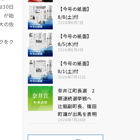
30日
【今号の紙面】
」が始
8/8(土)付
2026年8月7日
大の佐
【今号の紙面】
クをク
8/5(水)付
2026年8月4日
【今号の紙面】
8/1(土)付
2026年7月31日
奈井江町長選 2
期連続選挙戦へ
辻脇副町長、篠田
町議が出馬を表明
2026年7月28日