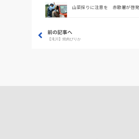
山菜採りに注意を 赤歌署が啓
前の記事へ
【滝川】焼肉ぴりか