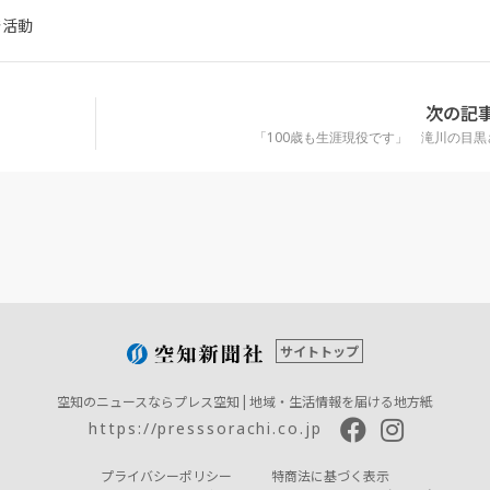
発活動
次の記
「100歳も生涯現役です」 滝川の目黒
サイトトップ
空知のニュースならプレス空知 | 地域・生活情報を届ける地方紙
https://presssorachi.co.jp
プライバシーポリシー
特商法に基づく表示