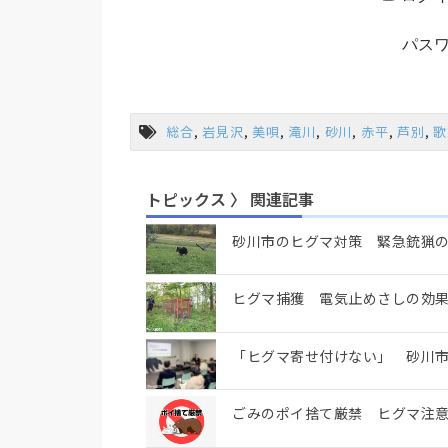
パス
総合
,
岩見沢
,
美唄
,
滝川
,
砂川
,
赤平
,
芦別
,
歌
トピックス 〉 関連記事
砂川市のヒグマ対策 緊急銃猟
ヒグマ捕獲 電気止めさしの効
「ヒグマ寄せ付けない」 砂川
ごみのポイ捨て厳禁 ヒグマ注