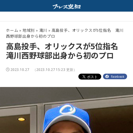
モンと特製みそスープが相性抜群！
夏の高校野球開幕！
配信中
ホーム
»
地域別
»
滝川
»
高島投手、オリックスが5位指名 滝川
西野球部出身から初のプロ
高島投手、オリックスが5位指名
滝川西野球部出身から初のプロ
2023.10.27
（2023.10.27 15:23 更新）
Facebook