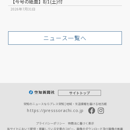
【今号の紙面】8/1(土)付
2026年7月31日
ニュース一覧へ
サイトトップ
空知のニュースならプレス空知 | 地域・生活情報を届ける地方紙
https://presssorachi.co.jp
プライバシーポリシー
特商法に基づく表示
当サイトにおいて配信・掲載している文章のコピー、画像のダウンロード及び画像の転載