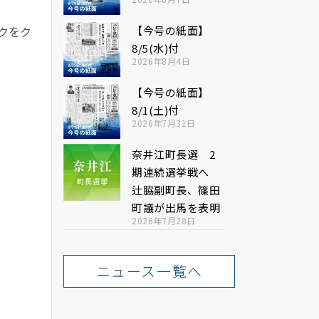
【今号の紙面】
クをク
8/5(水)付
2026年8月4日
【今号の紙面】
8/1(土)付
2026年7月31日
奈井江町長選 2
期連続選挙戦へ
辻脇副町長、篠田
町議が出馬を表明
2026年7月28日
ニュース一覧へ