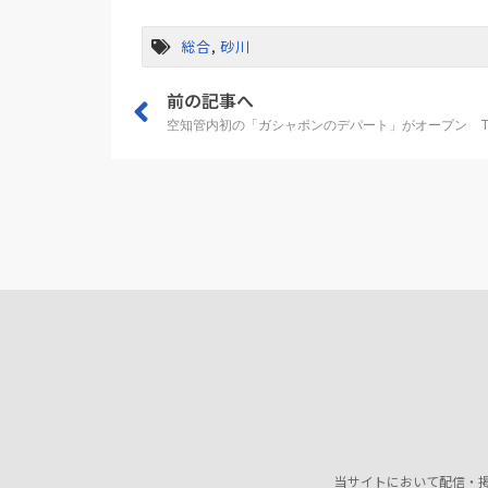
総合
,
砂川
前の記事へ
空知管内初の「ガシャポンのデパート」がオープン TS
当サイトにおいて配信・