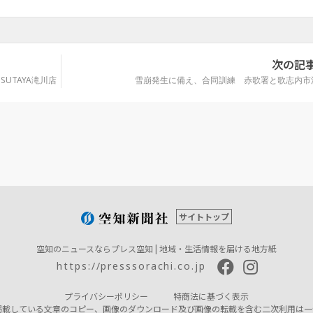
次の記
UTAYA滝川店
雪崩発生に備え、合同訓練 赤歌署と歌志内市
サイトトップ
空知のニュースならプレス空知 | 地域・生活情報を届ける地方紙
https://presssorachi.co.jp
プライバシーポリシー
特商法に基づく表示
掲載している文章のコピー、画像のダウンロード及び画像の転載を含む二次利用は一