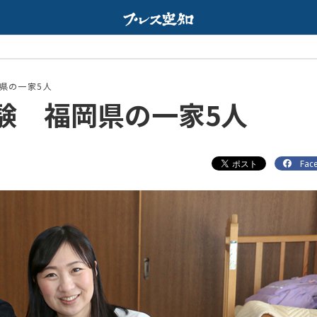
Web限定
配信中
県の一家5人
験 福岡県の一家5人
Fac