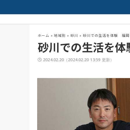
夏の高校野球開幕！
配信中
ホーム
»
地域別
»
砂川
»
砂川での生活を体験 福岡
砂川での生活を体
2024.02.20
（2024.02.20 13:59 更新）