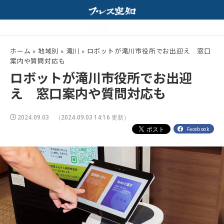
そスープが相性抜群！
夏の高校野球開幕！
配信中
ホーム
»
地域別
»
滝川
»
ロボットが滝川市役所でお出迎え 窓口
案内や質問対応も
ロボットが滝川市役所でお出迎
え 窓口案内や質問対応も
2024.09.03
（2024.09.03 14:16 更新）
Facebook