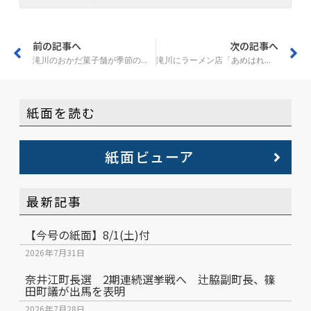
前の記事へ
次の記事へ
滝川のおかだ菓子舗が季節のチーズケーキ 第一弾はカボチャ
滝川にラーメン店「あめはれ」が開店
紙面を読む
紙面ビューア
最新記事
【今号の紙面】8/1(土)付
2026年7月31日
奈井江町長選 2期連続選挙戦へ 辻脇副町長、篠
田町議が出馬を表明
2026年7月28日