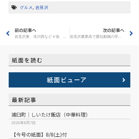
グルメ
,
岩見沢
前の記事へ
次の記事へ
岩見沢東、滝川西など４強 春の高校野球空知支部
岩見沢農業高で愛玩動物の学習を導入
紙面を読む
紙面ビューア
最新記事
浦臼町｜しいたけ飯店（中華料理）
2026年8月7日
【今号の紙面】8/8(土)付