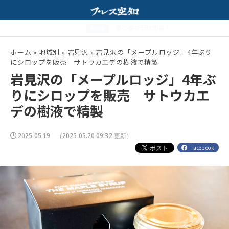
そスープが相性抜群！
夏の高校野球開幕！
配信中
ホーム
»
地域別
»
岩見沢
»
岩見沢の「メープルロッジ」4年ぶり
にシロップを販売 サトウカエデの樹液で精製
岩見沢の「メープルロッジ」4年ぶ
りにシロップを販売 サトウカエ
デの樹液で精製
2025.05.19
（2025.05.20 09:32 更新）
Facebook