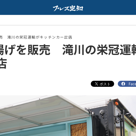
Web
配信中
販売 滝川の栄冠運輸がキッチンカー出店
身揚げを販売 滝川の栄冠運
店
Fac