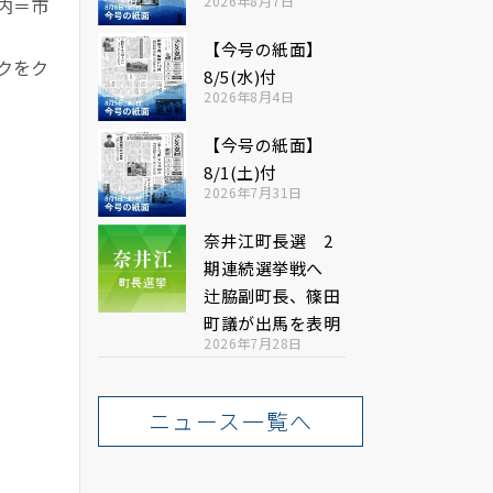
2026年8月7日
内＝市
【今号の紙面】
クをク
8/5(水)付
2026年8月4日
【今号の紙面】
8/1(土)付
2026年7月31日
奈井江町長選 2
期連続選挙戦へ
辻脇副町長、篠田
町議が出馬を表明
2026年7月28日
ニュース一覧へ