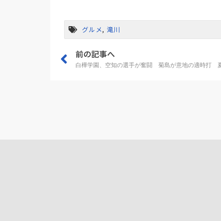
グルメ
,
滝川
前の記事へ
白樺学園、空知の選手が奮闘 菊島が意地の適時打 