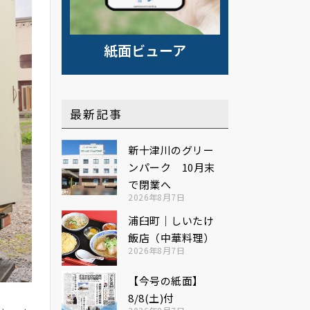
紙面ビューア
最新記事
新十津川のグリー
ンパーク 10月末
で閉業へ
2026年8月7日
浦臼町｜しいたけ
飯店（中華料理）
2026年8月7日
【今号の紙面】
8/8(土)付