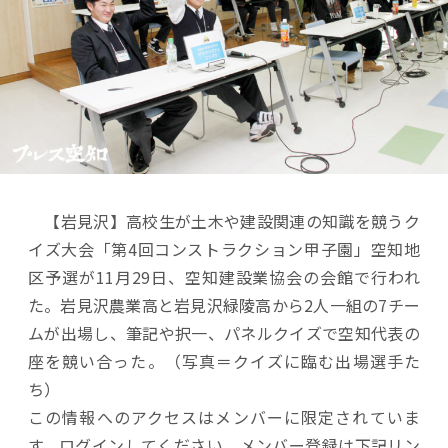
【岩見沢】高校生が土木や建設関連の知識を競うク
イズ大会「第4回コンストラクション甲子園」空知地
区予選が11月29日、空知建設業協会の会館で行われ
た。岩見沢農業高と岩見沢緑陵高から2人一組の7チー
ムが出場し、筆記や択一、パネルクイズで空知代表の
座を競い合った。（写真＝クイズに臨む出場選手た
ち）
この情報へのアクセスはメンバーに限定されていま
す。ログインしてください。メンバー登録は下記リン