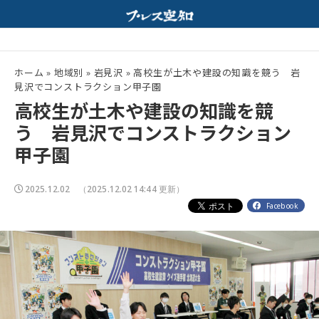
ホルモンと特製みそスープが相性抜群！
夏の高校野球開幕！
配信中
ホーム
»
地域別
»
岩見沢
»
高校生が土木や建設の知識を競う 岩
見沢でコンストラクション甲子園
高校生が土木や建設の知識を競
う 岩見沢でコンストラクション
甲子園
2025.12.02
（2025.12.02 14:44 更新）
Facebook