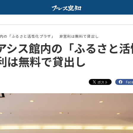
Web限定
配信中
内の「ふるさと活性化プラザ」 非営利は無料で貸出し
アシス館内の「ふるさと活
利は無料で貸出し
Fac