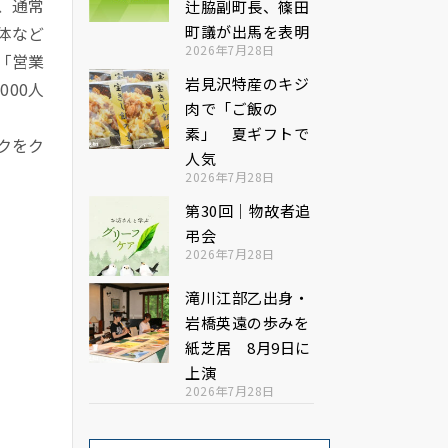
、通常
辻脇副町長、篠田
町議が出馬を表明
体など
2026年7月28日
「営業
岩見沢特産のキジ
00人
肉で「ご飯の
素」 夏ギフトで
クをク
人気
2026年7月28日
第30回｜物故者追
弔会
2026年7月28日
滝川江部乙出身・
岩橋英遠の歩みを
紙芝居 8月9日に
上演
2026年7月28日