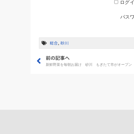
ログ
パス
総合
,
砂川
前の記事へ
新鮮野菜を毎朝お届け 砂川 もぎたて市がオープン