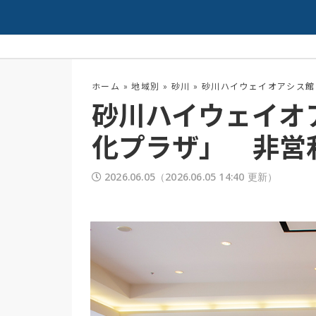
夏の高校野球開幕！
配信中
ホーム
»
地域別
»
砂川
»
砂川ハイウェイオアシス館
砂川ハイウェイオ
化プラザ」 非営
2026.06.05
（2026.06.05 14:40 更新）