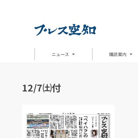
ニュース
購読案内
12/7㈯付