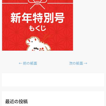
←
前の紙面
次の紙面
→
最近の投稿