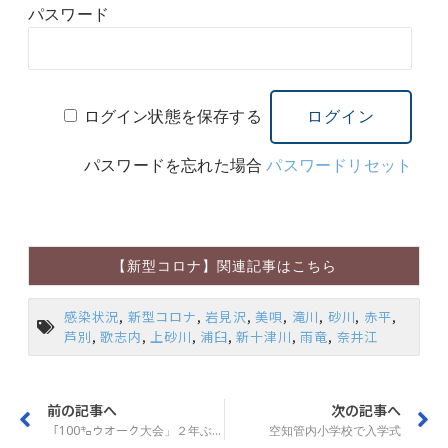
パスワード
ログイン状態を保存する
パスワードを忘れた場合
パスワードリセット
【新型コロナ】関連記事はこちら
感染状況
,
新型コロナ
,
岩見沢
,
美唄
,
滝川
,
砂川
,
赤平
,
芦別
,
歌志内
,
上砂川
,
浦臼
,
新十津川
,
雨竜
,
奈井江
前の記事へ
次の記事へ
「100㌔ウオーク大会」２年ぶり復活 赤平
空知管内小学校で入学式