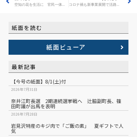
空知の花を生活に 官民一体で販売プロジェクト
コロナ禍も新事業展開で活路 空知
紙面を読む
紙面ビューア
最新記事
【今号の紙面】8/1(土)付
2026年7月31日
奈井江町長選 2期連続選挙戦へ 辻脇副町長、篠
田町議が出馬を表明
2026年7月28日
岩見沢特産のキジ肉で「ご飯の素」 夏ギフトで人
気