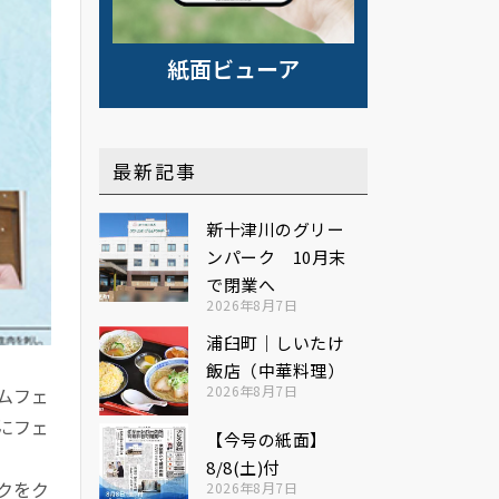
紙面ビューア
最新記事
新十津川のグリー
ンパーク 10月末
で閉業へ
2026年8月7日
浦臼町｜しいたけ
飯店（中華料理）
2026年8月7日
ムフェ
にフェ
【今号の紙面】
8/8(土)付
クをク
2026年8月7日