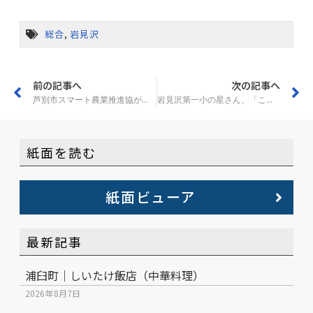
総合
,
岩見沢
前の記事へ
次の記事へ
芦別市スマート農業推進協がハウス管理の実証実験
岩見沢第一小の星さん、「こどもパン甲子園」で最高賞
紙面を読む
紙面ビューア
最新記事
浦臼町｜しいたけ飯店（中華料理）
2026年8月7日