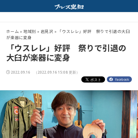
行｜ホルモンと特製みそスープが相性抜群！
夏の高校野球開幕！
配信中
ホーム
»
地域別
»
岩見沢
»
「ウスレレ」好評 祭りで引退の大臼
が楽器に変身
「ウスレレ」好評 祭りで引退の
大臼が楽器に変身
2022.09.16
（2022.09.16 15:08 更新）
Facebook