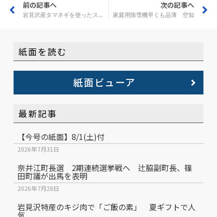
前の記事へ
次の記事へ
岩見沢産タマネギを使ったスナック菓子を開発
家庭用除雪機早くも品薄 空知
紙面を読む
紙面ビューア
最新記事
【今号の紙面】8/1(土)付
2026年7月31日
奈井江町長選 2期連続選挙戦へ 辻脇副町長、篠
田町議が出馬を表明
2026年7月28日
岩見沢特産のキジ肉で「ご飯の素」 夏ギフトで人
気