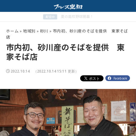
プが相性抜群！
夏の高校野球開幕！
配信中
ホーム
»
地域別
»
砂川
»
市内初、砂川産のそばを提供 東家そば
店
市内初、砂川産のそばを提供 東
家そば店
2022.10.14
（2022.10.14 15:11 更新）
Facebook