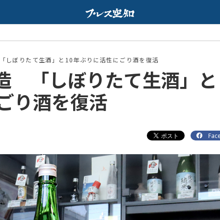
Web限
配信中
「しぼりたて生酒」と10年ぶりに活性にごり酒を復活
造 「しぼりたて生酒」と
にごり酒を復活
Fac