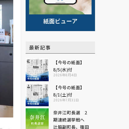
紙面ビューア
最新記事
【今号の紙面】
8/5(水)付
2026年8月4日
【今号の紙面】
8/1(土)付
2026年7月31日
奈井江町長選 2
期連続選挙戦へ
辻脇副町長、篠田