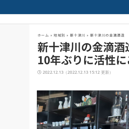
夏の高校野球開幕！
配信中
ホーム
»
地域別
»
新十津川
»
新十津川の金滴酒造 
新十津川の金滴酒
10年ぶりに活性
2022.12.13
（2022.12.13 15:12 更新）