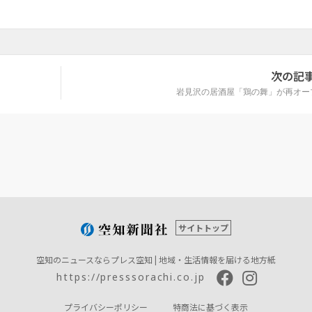
次の記
岩見沢の居酒屋「鶏の舞」が再オー
サイトトップ
空知のニュースならプレス空知 | 地域・生活情報を届ける地方紙
https://presssorachi.co.jp
プライバシーポリシー
特商法に基づく表示