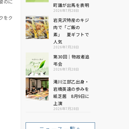
酸のに
町議が出馬を表明
2026年7月28日
クをク
岩見沢特産のキジ
肉で「ご飯の
素」 夏ギフトで
人気
2026年7月28日
第30回｜物故者追
弔会
2026年7月28日
滝川江部乙出身・
岩橋英遠の歩みを
紙芝居 8月9日に
上演
2026年7月28日
ニュース一覧へ