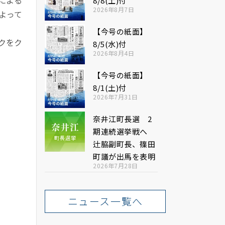
8/8(土)付
2026年8月7日
よって
【今号の紙面】
クをク
8/5(水)付
2026年8月4日
【今号の紙面】
8/1(土)付
2026年7月31日
奈井江町長選 2
期連続選挙戦へ
辻脇副町長、篠田
町議が出馬を表明
2026年7月28日
ニュース一覧へ