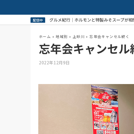
相性抜群！
夏の高校野球開幕！
配信中
ホーム
»
地域別
»
上砂川
»
忘年会キャンセル続く 
忘年会キャンセル
2022年12月9日