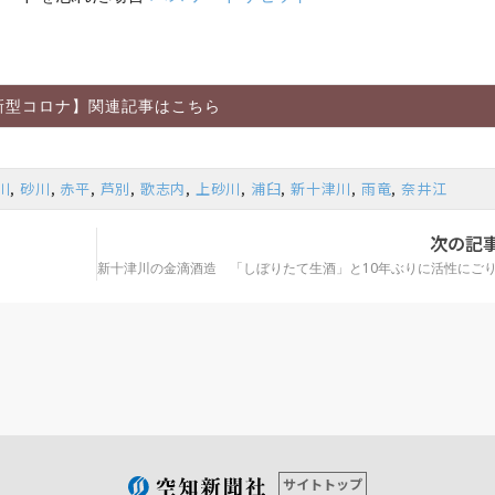
新型コロナ】関連記事はこちら
川
,
砂川
,
赤平
,
芦別
,
歌志内
,
上砂川
,
浦臼
,
新十津川
,
雨竜
,
奈井江
次の記
サイトトップ