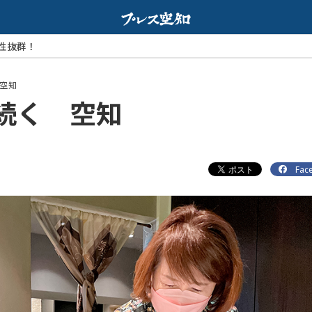
配信
空知
続く 空知
Fac