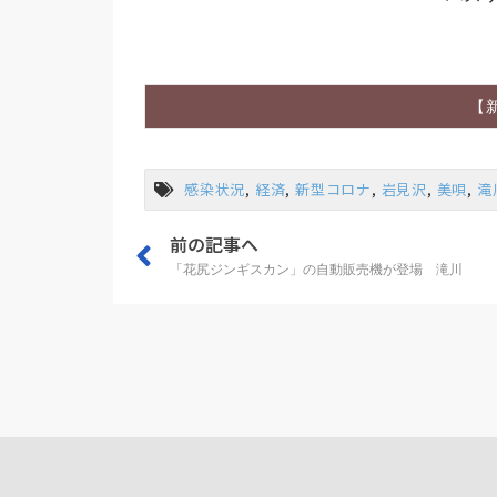
【
感染状況
,
経済
,
新型コロナ
,
岩見沢
,
美唄
,
滝
前の記事へ
「花尻ジンギスカン」の自動販売機が登場 滝川