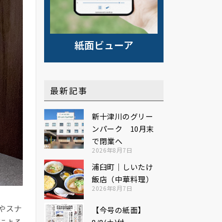
紙面ビューア
最新記事
新十津川のグリー
ンパーク 10月末
で閉業へ
2026年8月7日
浦臼町｜しいたけ
飯店（中華料理）
2026年8月7日
やスナ
【今号の紙面】
による