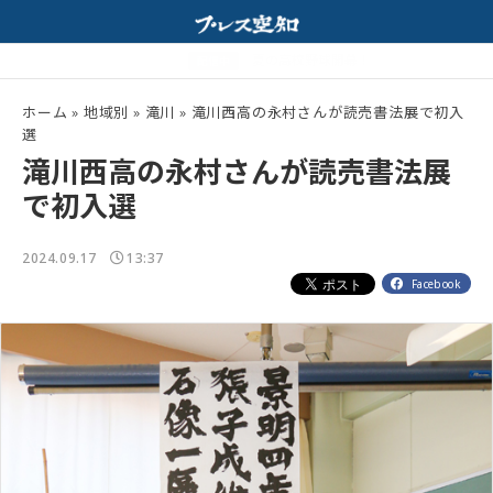
相性抜群！
夏の高校野球開幕！
配信中
ホーム
»
地域別
»
滝川
»
滝川西高の永村さんが読売書法展で初入
選
滝川西高の永村さんが読売書法展
で初入選
2024.09.17
13:37
Facebook