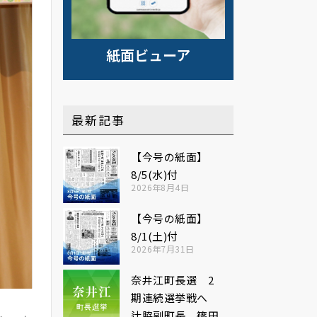
紙面ビューア
最新記事
【今号の紙面】
8/5(水)付
2026年8月4日
【今号の紙面】
8/1(土)付
2026年7月31日
奈井江町長選 2
期連続選挙戦へ
辻脇副町長、篠田