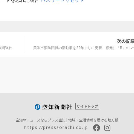
ワードを忘れた場合
パスワードリセット
次の記
週間遅れ
美唄市消防団員の活動服を22年ぶりに更新 襟元に「B」のマ
サイトトップ
空知のニュースならプレス空知 | 地域・生活情報を届ける地方紙
https://presssorachi.co.jp