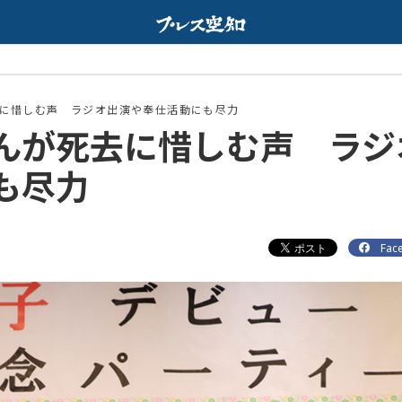
Web限定配信の
配信中
に惜しむ声 ラジオ出演や奉仕活動にも尽力
んが死去に惜しむ声 ラジ
も尽力
Fac