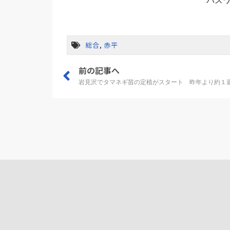
パス
総合
,
赤平
前の記事へ
岩見沢でタマネギ苗の定植がスタート 昨年より約１