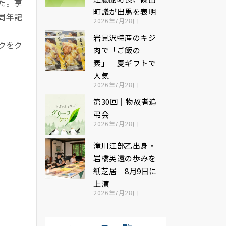
た。享
町議が出馬を表明
周年記
2026年7月28日
岩見沢特産のキジ
クをク
肉で「ご飯の
素」 夏ギフトで
人気
2026年7月28日
第30回｜物故者追
弔会
2026年7月28日
滝川江部乙出身・
岩橋英遠の歩みを
紙芝居 8月9日に
上演
2026年7月28日