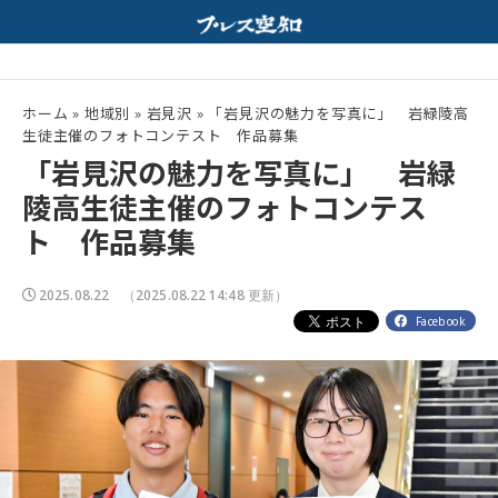
ルモンと特製みそスープが相性抜群！
夏の高校野球開幕！
配信中
ホーム
»
地域別
»
岩見沢
»
「岩見沢の魅力を写真に」 岩緑陵高
生徒主催のフォトコンテスト 作品募集
「岩見沢の魅力を写真に」 岩緑
陵高生徒主催のフォトコンテス
ト 作品募集
2025.08.22
（2025.08.22 14:48 更新）
Facebook