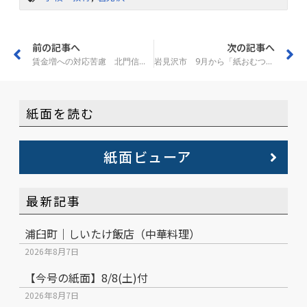
前の記事へ
次の記事へ
賃金増への対応苦慮 北門信金と空知信金特別調査
岩見沢市 9月から「紙おむつ」など無料回収 手数料改定で
紙面を読む
紙面ビューア
最新記事
浦臼町｜しいたけ飯店（中華料理）
2026年8月7日
【今号の紙面】8/8(土)付
2026年8月7日