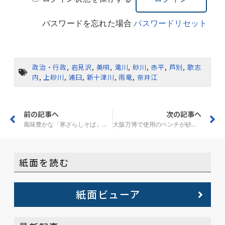
パスワードを忘れた場合
パスワードリセット
政治・行政
,
岩見沢
,
美唄
,
滝川
,
砂川
,
赤平
,
芦別
,
歌志
内
,
上砂川
,
浦臼
,
新十津川
,
雨竜
,
奈井江
前の記事へ
次の記事へ
風味豊かな「寒ざらしそば」 3月中旬から浦臼「ぼたん亭」で提供
大阪万博で使用のベンチが砂川に帰郷 「すないる」に設置 市内の間伐材活用
紙面を読む
紙面ビューア