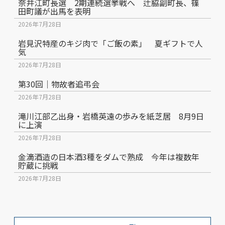
奈井江町長選 2期連続選挙戦へ 辻脇副町長、篠
田町議が出馬を表明
2026年7月28日
岩見沢特産のキジ肉で「ご飯の素」 夏ギフトで人
気
2026年7月28日
第30回｜物故者追弔会
2026年7月28日
滝川江部乙出身・岩橋英遠の歩みを紙芝居 8月9日
に上演
2026年7月28日
金滴酒造の日本酒3種をダムで熟成 今年は複数年
貯蔵に挑戦
2026年7月28日