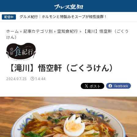
ホーム
»
記事カテゴリ別
»
空知食紀行
»
【滝川】悟空軒（ごくう
けん）
【滝川】悟空軒（ごくうけん）
2024.07.25
14:44
Facebook