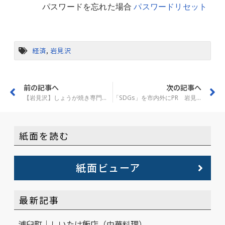
パスワードを忘れた場合
パスワードリセット
経済
,
岩見沢
前の記事へ
次の記事へ
【岩見沢】しょうが焼き専門店「柔」（やわら）
「SDGs」を市内外にPR 岩見沢の「空知環境総合」
紙面を読む
紙面ビューア
最新記事
浦臼町｜しいたけ飯店（中華料理）