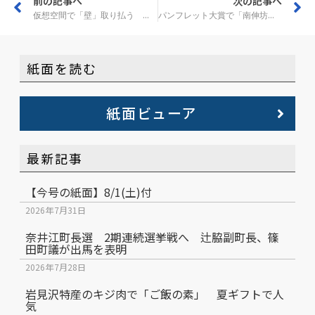
前の記事へ
次の記事へ
仮想空間で「壁」取り払う 岩見沢の障がい者施設
パンフレット大賞で「南伸坊賞」受賞 美唄
紙面を読む
紙面ビューア
最新記事
【今号の紙面】8/1(土)付
2026年7月31日
奈井江町長選 2期連続選挙戦へ 辻脇副町長、篠
田町議が出馬を表明
2026年7月28日
岩見沢特産のキジ肉で「ご飯の素」 夏ギフトで人
気