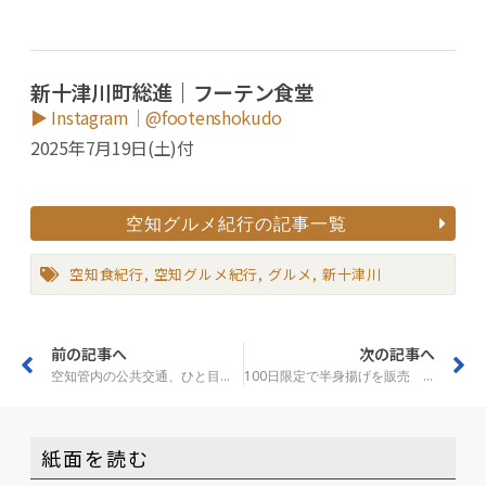
新十津川町総進｜フーテン食堂
▶ Instagram｜@footenshokudo
2025年7月19日(土)付
空知グルメ紀行の記事一覧
空知食紀行
,
空知グルメ紀行
,
グルメ
,
新十津川
前の記事へ
次の記事へ
空知管内の公共交通、ひと目で 無料アプリ「バスナビ」運用開始
100日限定で半身揚げを販売 滝川の栄冠運輸がキッチンカー出店
紙面を読む