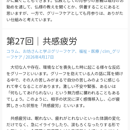
かに繋ぐこともできます。仏教としての月参りの意義は毎月のお
勤めを通して、仏様の教えを聞くとか、供養することにあると
思いますが、一方で、グリーフケアとしても月参りは、ありがた
い仕組みと考えています。
第27回｜共感疲労
コラム
、
お坊さんと学ぶグリーフケア
、
福祉・医療
/
clm_グリ
ーフケア
/
2026年4月17日
大切な人や存在、環境などを喪失した時に起こる様々な反応
をグリーフといいます。グリーフを抱えている人の話に耳を傾け
る中で、その人の苦しみがまるで自分の苦しみのように感じら
れて辛くなることがあります。激しい不安や緊張、あるいは
「何もしてあげられない」という無力感に襲われることもある
でしょう。このように、相手の状況に深く感情移入し、心が疲
弊しきった状態を「共感疲労」といいます。
共感疲労は、眠れない、疲れがとれないといった体調の変化
だけでなく、急にイライラしたり、涙もろくなったりする形で