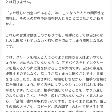
とは限りません。
「また新しい出会いがあるさ」は、 亡くなった人との関係性を
無視し、その人の存在や記憶を軽んじることにつながりかねま
せん。
これらの言葉は励ましのつもりでも、相手にとっては自分の悲
しみは理解されていないと孤独感を深めてしまう原因になるの
です。
では、グリーフを抱える人にどのように向き合えばよいのでし
ょうか。求められていないならば、アドバイスをせずにグリー
フを抱える人の声に耳を傾けることが大切です。自分の意見を
披露するのではなく、話し手が話すままに聞くことです。言葉
をさえぎったり、否定せずに、相槌を打ちながら、相手の言葉に
耳を傾けましょう。聞く方法にリフレクションと呼ばれる技法
があります。たとえば、相手が話していることを、オウム返し
のように返すこと。「全然、疲れが取れないんだ」と言われた
ら、「全然、疲れが取れないんですね」とそのままに返す。話し
手の声の大きさや、スピード、話の調子に合わせて聞き手も同