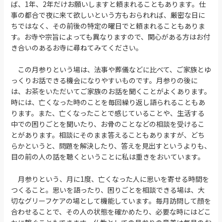
ば、1年、2年だけお願いしますと頼まれることもあります。仕
事の都合で夜に来て欲しいという方もおられれば、厳密な日に
ちではなく、その前後の特定の曜日でと頼まれることもありま
す。お寺や宗旨によっても異なりますので、関心がある方はお付
き合いのあるお寺に尋ねてみてください。
この月参りという場は、法事や葬儀などに比べて、ご家族とゆ
っくりお話できる機会になりやすいものです。月参りの後に
は、お茶をいただいてご家族のお話を聞くことがよくあります。
時には、亡くなった時のことを毎回繰り返し語られることもあ
ります。また、亡くなったことで感じていることや、生活する
中での困りごとを聞いたり、お骨のことなどの相談を受けるこ
とがあります。相談にそのまま答えることもありますが、どち
らかというと、問題を解決したり、答えを見出すというよりも、
目の前の人の話を聴くということに私は重きをおいています。
月参りという、月に1度、亡くなった人に思いを寄せる時間を
つくること。思いを語ったり、困りごとを相談できる場は、大
切なグリーフケアの場として機能しています。毎月訪問して顔を
合わせることで、その人の状態を確かめたり、必要な時にはどこ