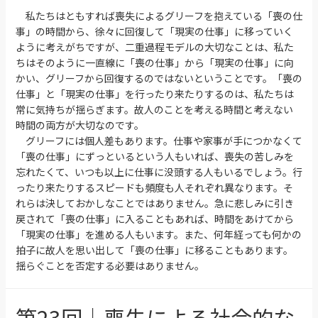
私たちはともすれば喪失によるグリーフを抱えている「喪の仕
事」の時間から、徐々に回復して「現実の仕事」に移っていく
ように考えがちですが、二重過程モデルの大切なことは、私た
ちはそのように一直線に「喪の仕事」から「現実の仕事」に向
かい、グリーフから回復するのではないということです。「喪の
仕事」と「現実の仕事」を行ったり来たりするのは、私たちは
常に気持ちが揺らぎます。故人のことを考える時間と考えない
時間の両方が大切なのです。
グリーフには個人差もあります。仕事や家事が手につかなくて
「喪の仕事」にずっといるという人もいれば、喪失の苦しみを
忘れたくて、いつも以上に仕事に没頭する人もいるでしょう。行
ったり来たりするスピードも頻度も人それぞれ異なります。そ
れらは決しておかしなことではありません。急に悲しみに引き
戻されて「喪の仕事」に入ることもあれば、時間をあけてから
「現実の仕事」を進める人もいます。また、何年経っても何かの
拍子に故人を思い出して「喪の仕事」に移ることもあります。
揺らぐことを否定する必要はありません。
第23回｜喪失による社会的な