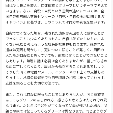
回は少し視点を変え、自死遺族とグリーフというテーマで考えて
いきます。なお、自殺・自死という言葉の違いについては、全
国自死遺族総合支援センターの「自死・自殺の表現に関するガ
イドライン」に基づき、このコラムでは両方の表現を使います。
自殺で亡くなった場合、残された遺族は死因を人に話すことが
できないことも少なくありません。自殺は恥ずかしいとか、よ
くない死だと考えるような社会的な偏見もあります。残された
遺族は死因を明かして、死について語ることが難しく、周囲の
人たちが自殺だと思っていても、遺族に聞くことができないこと
もあります。無理に話す必要は全くありませんが、話しづらさの
ために苦しくなったり、周囲から孤立することもあるでしょう。
そうした時には電話やメール、インターネット上での支援もあ
りますし、地域の保健所でも自死遺族の相談に乗ってくれます。
支援を頼ることも大切な方法です。
また、これは自殺に限ったことではありませんが、同じ家族で
あってもグリーフのあらわれ方、感じ方や考え方は人それぞれ異
なります。たとえば子どもが亡くなって父母が残された場合、父
親と母親では起こってくるグリーフは異なります。同じようなグ