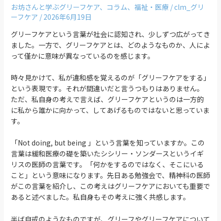
お坊さんと学ぶグリーフケア
、
コラム
、
福祉・医療
/
clm_グリ
ーフケア
/
2026年6月19日
グリーフケアという言葉が社会に認知され、少しずつ広がってき
ました。一方で、グリーフケアとは、どのようなものか、人によ
って僅かに意味が異なっているのを感じます。
時々見かけて、私が違和感を覚えるのが「グリーフケアをする」
という表現です。それが間違いだと言うつもりはありません。
ただ、私自身の考えで言えば、グリーフケアというのは一方的
に私から誰かに向かって、してあげるものではないと思っていま
す。
「Not doing, but being 」という言葉を知っていますか。この
言葉は緩和医療の礎を築いたシシリー・ソンダースというイギ
リスの医師の言葉です。「何かをするのではなく、そこにいる
こと」という意味になります。先日ある勉強会で、精神科の医師
がこの言葉を紹介し、この考えはグリーフケアにおいても重要で
あると述べました。私自身もその考えに強く共感します。
半ば自戒のようなものですが、グリーフやグリーフケアについて