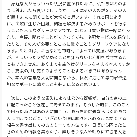
身近な人がそういった状況に置かれた時に、私たちはどのよ
うに対応したら良いでしょうか。まずはその人の話を、その人
が話すままに聞くことが大切だと思います。それと同じよう
に、実際に生じた困難、問題を解決するためのサポートを行な
うことも大切なグリーフケアです。たとえば買い物に一緒に行っ
たり、直接、関わることができなくても、宅配サービスを紹介し
たりと、その人が必要なところに繋ぐこともグリーフケアになり
ます。たとえば、除雪なども市町村によっては支援があります
が、そういった支援があることを知らないと利用を検討するこ
ともできません。あくまでも主体はグリーフを抱える本人ですか
ら、支援の押し売りのようなことをするべきではありません
が、本人の言葉を大切に聞きながら、状況に応じて専門家や適
切なサポートに繋ぐことも必要になると思います。
次に、このような喪失による社会的な影響が、自分の身の上
に起こったらと仮定して考えてみます。そうした時に、このこと
で困った時にはあの人に聞こう、あっちの問題ならば別のあの
人に聞こうなどと、いざという時に助けを求めることができる
相手を書き出してみるのも一つの方法です。日頃から困ったと
きのための情報を集めたり、詳しそうな人や頼りにできる人を