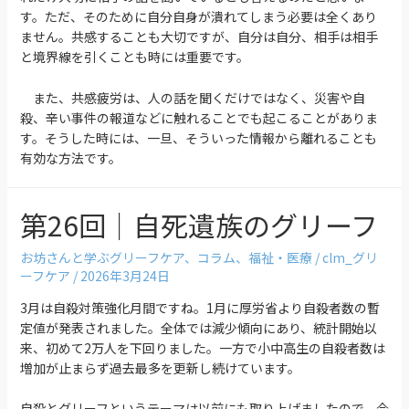
す。ただ、そのために自分自身が潰れてしまう必要は全くあり
ません。共感することも大切ですが、自分は自分、相手は相手
と境界線を引くことも時には重要です。
また、共感疲労は、人の話を聞くだけではなく、災害や自
殺、辛い事件の報道などに触れることでも起こることがありま
す。そうした時には、一旦、そういった情報から離れることも
有効な方法です。
第26回｜自死遺族のグリーフ
お坊さんと学ぶグリーフケア
、
コラム
、
福祉・医療
/
clm_グリ
ーフケア
/
2026年3月24日
3月は自殺対策強化月間ですね。1月に厚労省より自殺者数の暫
定値が発表されました。全体では減少傾向にあり、統計開始以
来、初めて2万人を下回りました。一方で小中高生の自殺者数は
増加が止まらず過去最多を更新し続けています。
自殺とグリーフというテーマは以前にも取り上げましたので、今