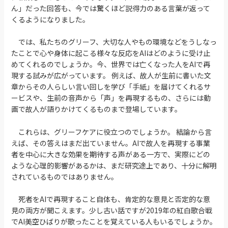
ん」だった回答も、今では驚くほど説得力のある言葉が返って
くるようになりました。
では、私たちのグリーフ、大切な人やもの環境などをうしなっ
たことで心や身体に起こる様々な反応をAIはどのように受け止
めてくれるのでしょうか。今、世界では亡くなった人をAIで再
現する試みが広がっています。 例えば、故人が生前に書いた文
章からその人らしい言い回しを学び「手紙」を届けてくれるサ
ービスや、生前の音声から「声」を再現するもの、さらには動
画で故人が語りかけてくるものまで登場しています。
これらは、グリーフケアに役立つのでしょうか。 結論から言
えば、その答えはまだ出ていません。AIで故人を再現する事業
者を中心に大きな効果を期待する声がある一方で、実際にどの
ような心理的影響があるかは、まだ研究途上であり、十分に解明
されているものではありません。
死者をAIで再現すること自体も、肯定的な意見と否定的な意
見の両方が聞こえます。少し古い話ですが2019年の紅白歌合戦
でAI美空ひばりが歌ったことを覚えている人もいるでしょうか。