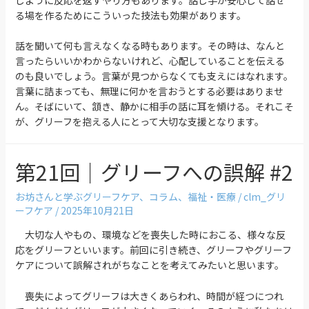
じように反応を返すやり方もあります。話し手が安心して話せ
る場を作るためにこういった技法も効果があります。
話を聞いて何も言えなくなる時もあります。その時は、なんと
言ったらいいかわからないけれど、心配していることを伝える
のも良いでしょう。言葉が見つからなくても支えにはなれます。
言葉に詰まっても、無理に何かを言おうとする必要はありませ
ん。そばにいて、頷き、静かに相手の話に耳を傾ける。それこそ
が、グリーフを抱える人にとって大切な支援となります。
第21回｜グリーフへの誤解 #2
お坊さんと学ぶグリーフケア
、
コラム
、
福祉・医療
/
clm_グリ
ーフケア
/
2025年10月21日
大切な人やもの、環境などを喪失した時におこる、様々な反
応をグリーフといいます。前回に引き続き、グリーフやグリーフ
ケアについて誤解されがちなことを考えてみたいと思います。
喪失によってグリーフは大きくあらわれ、時間が経つにつれ