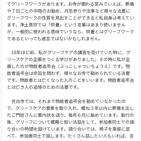
てグリーフワークがあります。お寺が関わる営みでいえば、葬儀
や７日ごとの中陰のお勤め、月忌参りや法事など様々な法要に
グリーフワークの性質を見出すことができると私自身は考えてい
ます。浄土真宗では「供養」という言葉はあまり使いません
が、一般的に使われる意味でいうなら、供養とはグリーフワーク
であるといっても過言ではないかもしれません。
10年ほど前、私がグリーフケアの講習を受けていた時に、グ
リーフケアの企画をつくる学びがありました。その時に私が企
画したのが物故者追弔会（ぶっこしゃついちょうえ）です。物
故者追弔会は宗旨を問わず、様々なお寺で勤められている法要
です。物故者とは亡くなった人のことをいいます。物故者追弔会
とは亡き人の追悼のための法要です。
光台寺では、それまで物故者追弔会を勤めていなかったの
で、グリーフケアの要素を取り入れ、概ね３年以内に葬儀を出し
たご門徒さんに案内状を送り、毎年６月に勤めています。勤行の
後、グリーフについて概略と短い法話をして、参加者同士での語
り合いの時間を設けています。語り合いでは、椅子を車座に並
べて、参加者同士で話します。たくさん話したい人もいれば、言