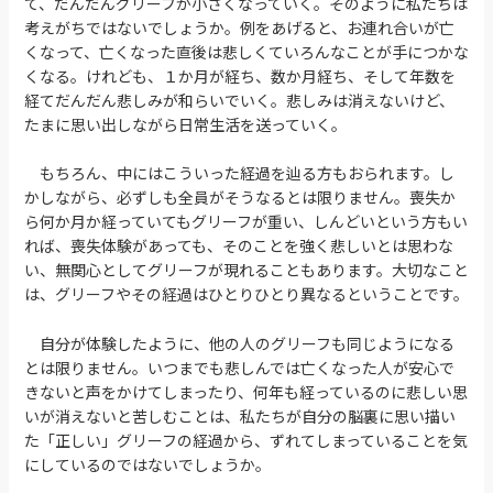
て、だんだんグリーフが小さくなっていく。そのように私たちは
考えがちではないでしょうか。例をあげると、お連れ合いが亡
くなって、亡くなった直後は悲しくていろんなことが手につかな
くなる。けれども、１か月が経ち、数か月経ち、そして年数を
経てだんだん悲しみが和らいでいく。悲しみは消えないけど、
たまに思い出しながら日常生活を送っていく。
もちろん、中にはこういった経過を辿る方もおられます。し
かしながら、必ずしも全員がそうなるとは限りません。喪失か
ら何か月か経っていてもグリーフが重い、しんどいという方もい
れば、喪失体験があっても、そのことを強く悲しいとは思わな
い、無関心としてグリーフが現れることもあります。大切なこと
は、グリーフやその経過はひとりひとり異なるということです。
自分が体験したように、他の人のグリーフも同じようになる
とは限りません。いつまでも悲しんでは亡くなった人が安心で
きないと声をかけてしまったり、何年も経っているのに悲しい思
いが消えないと苦しむことは、私たちが自分の脳裏に思い描い
た「正しい」グリーフの経過から、ずれてしまっていることを気
にしているのではないでしょうか。