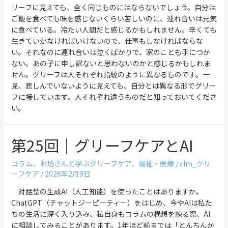
リーフに見えても、全く同じものにはならないでしょう。自分は
ご飯を食べても味を感じないくらい苦しいのに、連れ合いは元気
に食べている。冷たい人間だと感じるかもしれません。辛くても
生きていかなければいけないので、仕事もしなければならな
い。それなのに連れ合いは泣くばかりで、家のことも手につか
ない。あの子に申し訳ないと思わないのかと感じるかもしれま
せん。グリーフは人それぞれ指紋のように異なるものです。一
見、悲しんでいないように見えても、自分とは異なる形でグリー
フに接しています。人それぞれ違うものだと知っておいてくださ
い。
第25回｜グリーフケアとAI
コラム
、
お坊さんと学ぶグリーフケア
、
福祉・医療
/
clm_グリ
ーフケア
/
2026年2月9日
対話型の生成AI（人工知能）を使ったことはありますか。
ChatGPT（チャットジーピーティー）をはじめ、今やAIは私た
ちの生活に深く入り込み、私自身もコラムの構想を練る際、AI
に相談してみることがあります。1年ほど前までは「とんちんか