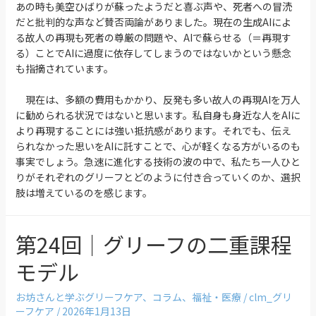
あの時も美空ひばりが蘇ったようだと喜ぶ声や、死者への冒涜
だと批判的な声など賛否両論がありました。現在の生成AIによ
る故人の再現も死者の尊厳の問題や、AIで蘇らせる（＝再現す
る）ことでAIに過度に依存してしまうのではないかという懸念
も指摘されています。
現在は、多額の費用もかかり、反発も多い故人の再現AIを万人
に勧められる状況ではないと思います。私自身も身近な人をAIに
より再現することには強い抵抗感があります。それでも、伝え
られなかった思いをAIに託すことで、心が軽くなる方がいるのも
事実でしょう。急速に進化する技術の波の中で、私たち一人ひと
りがそれぞれのグリーフとどのように付き合っていくのか、選択
肢は増えているのを感じます。
第24回｜グリーフの二重課程
モデル
お坊さんと学ぶグリーフケア
、
コラム
、
福祉・医療
/
clm_グリ
ーフケア
/
2026年1月13日