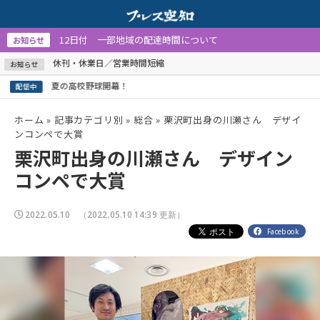
12日付 一部地域の配達時間について
お知らせ
休刊・休業日／営業時間短縮
お知らせ
夏の高校野球開幕！
配信中
ホーム
»
記事カテゴリ別
»
総合
»
栗沢町出身の川瀬さん デザイ
ンコンペで大賞
栗沢町出身の川瀬さん デザイン
コンペで大賞
2022.05.10
（2022.05.10 14:39 更新）
Facebook