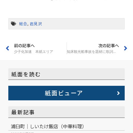
総合
,
岩見沢
前の記事へ
次の記事へ
少子化加速 本紙エリア
知床観光船事故を題材に歌詞 岩見沢在住の堀さん
紙面を読む
紙面ビューア
最新記事
浦臼町｜しいたけ飯店（中華料理）