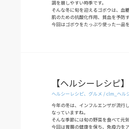
調を崩しやすい時季です。
そんな冬に旬を迎えるゴボウは、血
肌のための抗酸化作用、貧血を予防
今回はゴボウをたっぷり使った一品
【ヘルシーレシピ
ヘルシーレシピ
、
グルメ
/
clm_ヘ
今年の冬は、インフルエンザが流行
なっていますね。
そんな季節には旬の野菜を食べて元
今回は胃腸の健康を保ち、免疫力を