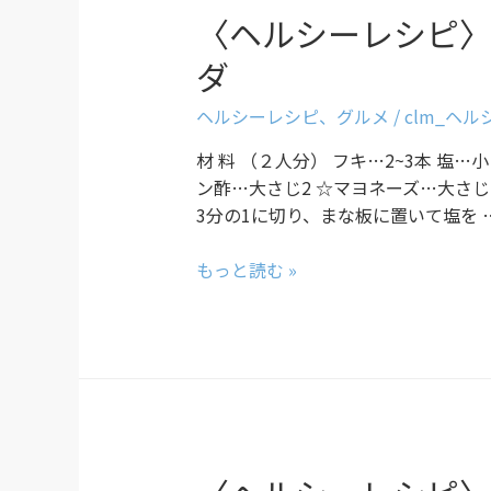
〈ヘルシーレシピ
ダ
ヘルシーレシピ
、
グルメ
/
clm_ヘ
材 料 （２人分） フキ…2~3本 塩…
ン酢…大さじ2 ☆マヨネーズ…大さじ1
3分の1に切り、まな板に置いて塩を 
もっと読む »