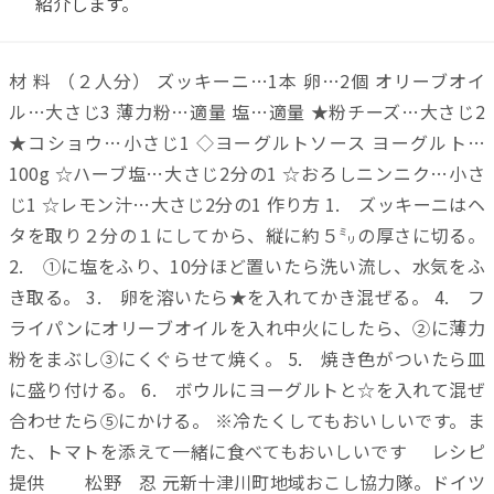
紹介します。
材 料 （２人分） ズッキーニ…1本 卵…2個 オリーブオイ
ル…大さじ3 薄力粉…適量 塩…適量 ★粉チーズ…大さじ2
★コショウ…小さじ1 ◇ヨーグルトソース ヨーグルト…
100g ☆ハーブ塩…大さじ2分の1 ☆おろしニンニク…小さ
じ1 ☆レモン汁…大さじ2分の1 作り方 1. ズッキーニはヘ
タを取り２分の１にしてから、縦に約５㍉の厚さに切る。
2. ①に塩をふり、10分ほど置いたら洗い流し、水気をふ
き取る。 3. 卵を溶いたら★を入れてかき混ぜる。 4. フ
ライパンにオリーブオイルを入れ中火にしたら、②に薄力
粉をまぶし③にくぐらせて焼く。 5. 焼き色がついたら皿
に盛り付ける。 6. ボウルにヨーグルトと☆を入れて混ぜ
合わせたら⑤にかける。 ※冷たくしてもおいしいです。ま
た、トマトを添えて一緒に食べてもおいしいです レシピ
提供 松野 忍 元新十津川町地域おこし協力隊。ドイツ