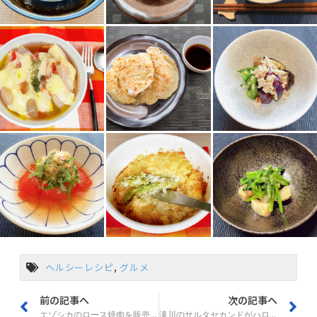
ヘルシーレシピ
,
グルメ
前の記事へ
次の記事へ
エゾシカのロース焼肉を販売 浦臼
滝川のサルタセカンドがハロウィン向けスイーツ